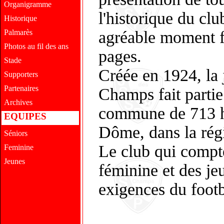
Organigramme
l'historique du cl
Historique
Palmarès
agréable moment f
Photos au fil des ans
pages.
Stade
Créée en 1924, la 
Supporters
Partenaires
Champs fait partie 
Archives
commune de 713 ha
EQUIPES
Dôme, dans la rég
Séniors
Le club qui compt
Feminine
Jeunes
féminine et des je
exigences du footb