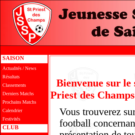
SAISON
Actualités / News
Résultats
Bienvenue sur le 
Classements
Priest des Champs
Derniers Matchs
Prochains Matchs
Vous trouverez sur 
Calendrier
Festivités
football concernant
CLUB
présentation de to